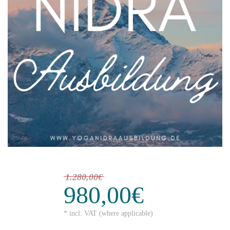
1.280,00€
980,00€
* incl. VAT (where applicable)