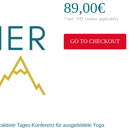
89,00€
* incl. VAT (where applicable)
GO TO CHECKOUT
eraktiver Tages-Konferenz für ausgebildete Yoga