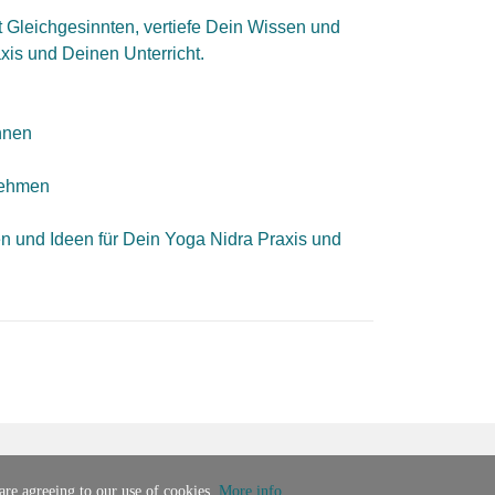
t Gleichgesinnten, vertiefe Dein Wissen und
xis und Deinen Unterricht.
nnen
lnehmen
en und Ideen für Dein Yoga Nidra Praxis und
 are agreeing to our use of cookies.
More info